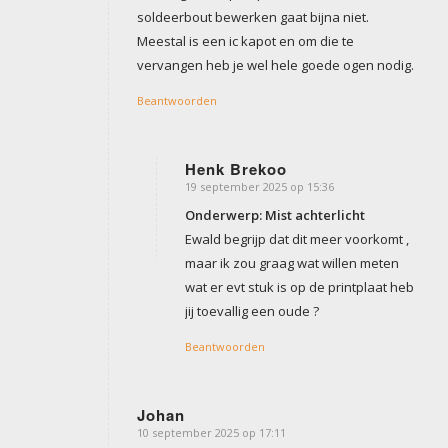
soldeerbout bewerken gaat bijna niet.
Meestal is een ic kapot en om die te
vervangen heb je wel hele goede ogen nodig.
Beantwoorden
Henk Brekoo
19 september 2025 op 15:36
zegt:
Onderwerp: Mist achterlicht
Ewald begrijp dat dit meer voorkomt ,
maar ik zou graag wat willen meten
wat er evt stuk is op de printplaat heb
jij toevallig een oude ?
Beantwoorden
Johan
10 september 2025 op 17:11
zegt: