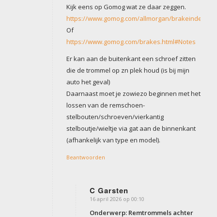
Kijk eens op Gomog wat ze daar zeggen.
https://www.gomog.com/allmorgan/brakeindex.ht
Of
https://www.gomog.com/brakes.html#Notes
Er kan aan de buitenkant een schroef zitten
die de trommel op zn plek houd (is bij mijn
auto het geval)
Daarnaast moet je zowiezo beginnen met het
lossen van de remschoen-
stelbouten/schroeven/vierkantig
stelboutje/wieltje via gat aan de binnenkant
(afhankelijk van type en model).
Beantwoorden
C Garsten
16 april 2026 op 00:10
zegt:
Onderwerp: Remtrommels achter