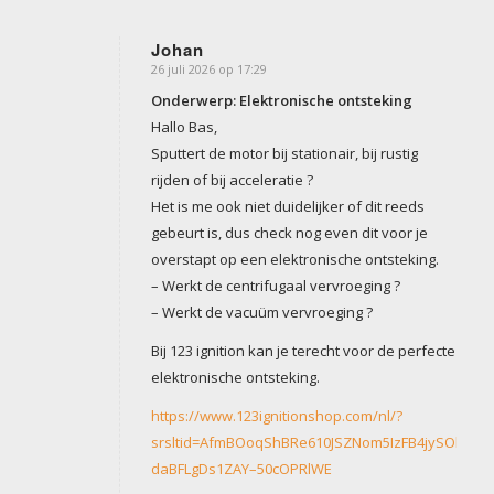
Johan
26 juli 2026 op 17:29
zegt:
Onderwerp: Elektronische ontsteking
Hallo Bas,
Sputtert de motor bij stationair, bij rustig
rijden of bij acceleratie ?
Het is me ook niet duidelijker of dit reeds
gebeurt is, dus check nog even dit voor je
overstapt op een elektronische ontsteking.
– Werkt de centrifugaal vervroeging ?
– Werkt de vacuüm vervroeging ?
Bij 123 ignition kan je terecht voor de perfecte
elektronische ontsteking.
https://www.123ignitionshop.com/nl/?
srsltid=AfmBOoqShBRe610JSZNom5IzFB4jySOk-
daBFLgDs1ZAY–50cOPRlWE