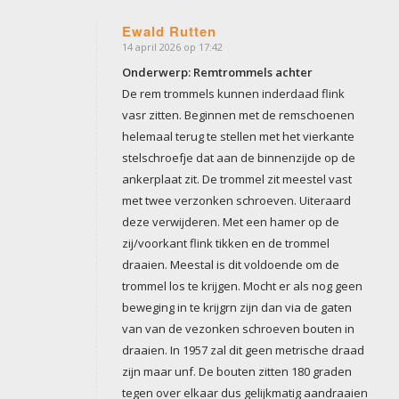
Ewald Rutten
14 april 2026 op 17:42
zegt:
Onderwerp: Remtrommels achter
De rem trommels kunnen inderdaad flink
vasr zitten. Beginnen met de remschoenen
helemaal terug te stellen met het vierkante
stelschroefje dat aan de binnenzijde op de
ankerplaat zit. De trommel zit meestel vast
met twee verzonken schroeven. Uiteraard
deze verwijderen. Met een hamer op de
zij/voorkant flink tikken en de trommel
draaien. Meestal is dit voldoende om de
trommel los te krijgen. Mocht er als nog geen
beweging in te krijgrn zijn dan via de gaten
van van de vezonken schroeven bouten in
draaien. In 1957 zal dit geen metrische draad
zijn maar unf. De bouten zitten 180 graden
tegen over elkaar dus gelijkmatig aandraaien