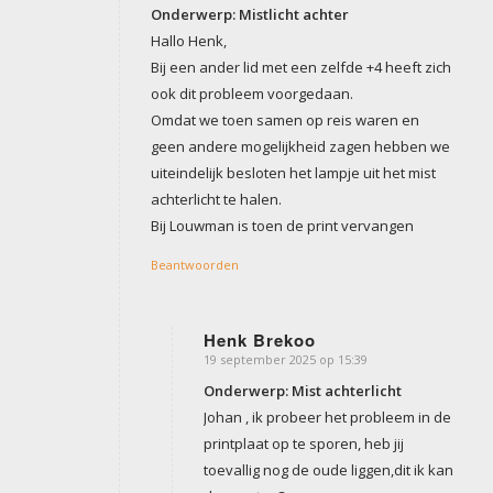
Onderwerp: Mistlicht achter
Hallo Henk,
Bij een ander lid met een zelfde +4 heeft zich
ook dit probleem voorgedaan.
Omdat we toen samen op reis waren en
geen andere mogelijkheid zagen hebben we
uiteindelijk besloten het lampje uit het mist
achterlicht te halen.
Bij Louwman is toen de print vervangen
Beantwoorden
Henk Brekoo
19 september 2025 op 15:39
zegt:
Onderwerp: Mist achterlicht
Johan , ik probeer het probleem in de
printplaat op te sporen, heb jij
toevallig nog de oude liggen,dit ik kan