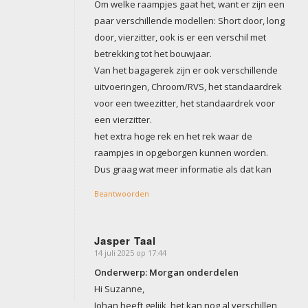
Om welke raampjes gaat het, want er zijn een
paar verschillende modellen: Short door, long
door, vierzitter, ook is er een verschil met
betrekking tot het bouwjaar.
Van het bagagerek zijn er ook verschillende
uitvoeringen, Chroom/RVS, het standaardrek
voor een tweezitter, het standaardrek voor
een vierzitter.
het extra hoge rek en het rek waar de
raampjes in opgeborgen kunnen worden.
Dus graag wat meer informatie als dat kan
Beantwoorden
Jasper Taal
14 juli 2025 op 17:44
zegt:
Onderwerp: Morgan onderdelen
Hi Suzanne,
Johan heeft gelijk, het kan nog al verschillen