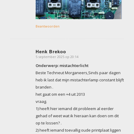
Beantwoorden
Henk Brekoo
5 september 2025 op 20:14
zegt:
Onderwerp: mistachterlicht
Beste Techneut Morganeers,Sinds paar dagen
heb ik last dat mijn mistachterlamp constant blijft
branden .
het gaat om een +4 uit 2013
vraag.
1) heeft hier iemand dit probleem al eerder
gehad of weet wat ik hieraan kan doen om dit
op te lossen? .
2) heeft iemand toevallig oude printplaat liggen