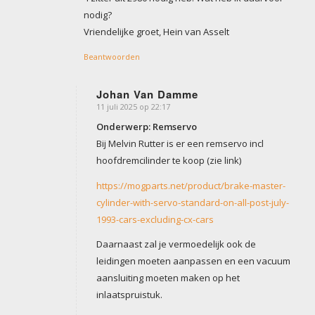
nodig?
Vriendelijke groet, Hein van Asselt
Beantwoorden
Johan Van Damme
11 juli 2025 op 22:17
zegt:
Onderwerp: Remservo
Bij Melvin Rutter is er een remservo incl
hoofdremcilinder te koop (zie link)
https://mogparts.net/product/brake-master-
cylinder-with-servo-standard-on-all-post-july-
1993-cars-excluding-cx-cars
Daarnaast zal je vermoedelijk ook de
leidingen moeten aanpassen en een vacuum
aansluiting moeten maken op het
inlaatspruistuk.