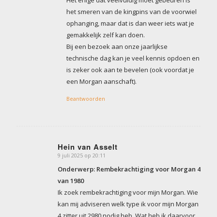
Het enige dat veelvuldig moet gebeuren is
het smeren van de kingpins van de voorwiel
ophanging, maar dat is dan weer iets wat je
gemakkelijk zelf kan doen.
Bij een bezoek aan onze jaarlijkse
technische dag kan je veel kennis opdoen en
is zeker ook aan te bevelen (ook voordat je
een Morgan aanschaft).
Beantwoorden
Hein van Asselt
9 juli 2025 op 20:11
zegt:
Onderwerp: Rembekrachtiging voor Morgan 4
van 1980
Ik zoek rembekrachtiging voor mijn Morgan. Wie
kan mij adviseren welk type ik voor mijn Morgan
4 zitter uit 2980 nodig heb. Wat heb ik daarvoor