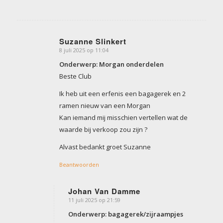
Suzanne Slinkert
8 juli 2025 op 11:04
zegt:
Onderwerp: Morgan onderdelen
Beste Club
Ik heb uit een erfenis een bagagerek en 2
ramen nieuw van een Morgan
Kan iemand mij misschien vertellen wat de
waarde bij verkoop zou zijn ?
Alvast bedankt groet Suzanne
Beantwoorden
Johan Van Damme
11 juli 2025 op 21:59
zegt:
Onderwerp: bagagerek/zijraampjes