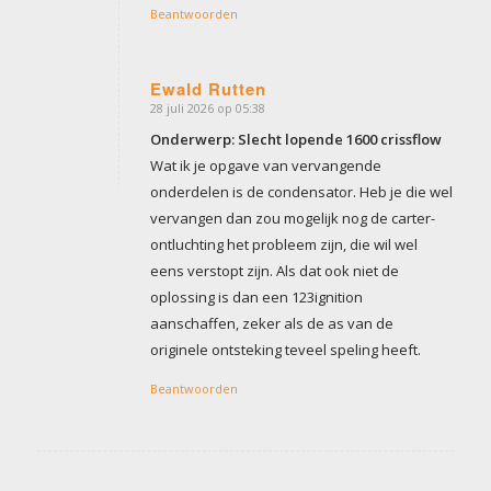
Beantwoorden
Ewald Rutten
28 juli 2026 op 05:38
zegt:
Onderwerp: Slecht lopende 1600 crissflow
Wat ik je opgave van vervangende
onderdelen is de condensator. Heb je die wel
vervangen dan zou mogelijk nog de carter-
ontluchting het probleem zijn, die wil wel
eens verstopt zijn. Als dat ook niet de
oplossing is dan een 123ignition
aanschaffen, zeker als de as van de
originele ontsteking teveel speling heeft.
Beantwoorden