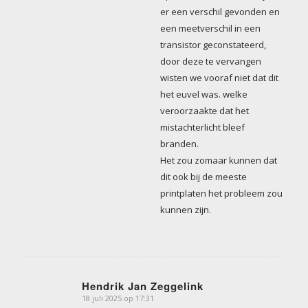
er een verschil gevonden en
een meetverschil in een
transistor geconstateerd,
door deze te vervangen
wisten we vooraf niet dat dit
het euvel was. welke
veroorzaakte dat het
mistachterlicht bleef
branden.
Het zou zomaar kunnen dat
dit ook bij de meeste
printplaten het probleem zou
kunnen zijn.
Hendrik Jan Zeggelink
18 juli 2025 op 17:31
zegt: