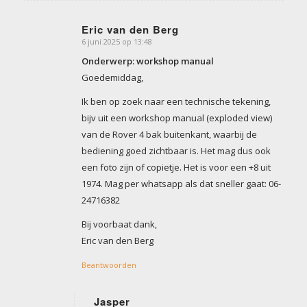
Eric van den Berg
6 juni 2025 op 13:48
zegt:
Onderwerp: workshop manual
Goedemiddag,
Ik ben op zoek naar een technische tekening,
bijv uit een workshop manual (exploded view)
van de Rover 4 bak buitenkant, waarbij de
bediening goed zichtbaar is. Het mag dus ook
een foto zijn of copietje. Het is voor een +8 uit
1974. Mag per whatsapp als dat sneller gaat: 06-
24716382
Bij voorbaat dank,
Eric van den Berg
Beantwoorden
Jasper