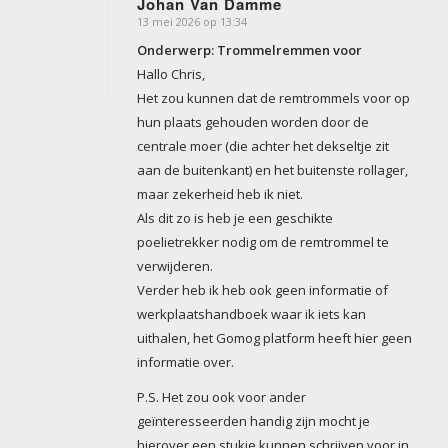
Johan Van Damme
13 mei 2026 op 13:34
zegt:
Onderwerp: Trommelremmen voor
Hallo Chris,
Het zou kunnen dat de remtrommels voor op
hun plaats gehouden worden door de
centrale moer (die achter het dekseltje zit
aan de buitenkant) en het buitenste rollager,
maar zekerheid heb ik niet.
Als dit zo is heb je een geschikte
poelietrekker nodig om de remtrommel te
verwijderen.
Verder heb ik heb ook geen informatie of
werkplaatshandboek waar ik iets kan
uithalen, het Gomog platform heeft hier geen
informatie over.
P.S. Het zou ook voor ander
geïnteresseerden handig zijn mocht je
hierover een stukje kunnen schrijven voor in