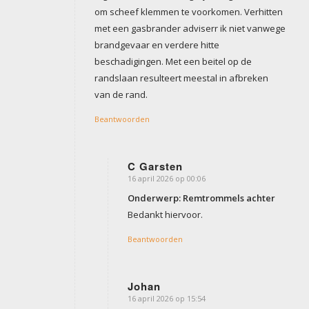
om scheef klemmen te voorkomen. Verhitten
met een gasbrander adviserr ik niet vanwege
brandgevaar en verdere hitte
beschadigingen. Met een beitel op de
randslaan resulteert meestal in afbreken
van de rand.
Beantwoorden
C Garsten
16 april 2026 op 00:06
zegt:
Onderwerp: Remtrommels achter
Bedankt hiervoor.
Beantwoorden
Johan
16 april 2026 op 15:54
zegt: