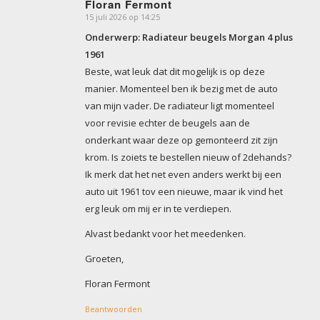
Floran Fermont
15 juli 2026 op 14:25
zegt:
Onderwerp: Radiateur beugels Morgan 4 plus
1961
Beste, wat leuk dat dit mogelijk is op deze
manier. Momenteel ben ik bezig met de auto
van mijn vader. De radiateur ligt momenteel
voor revisie echter de beugels aan de
onderkant waar deze op gemonteerd zit zijn
krom. Is zoiets te bestellen nieuw of 2dehands?
Ik merk dat het net even anders werkt bij een
auto uit 1961 tov een nieuwe, maar ik vind het
erg leuk om mij er in te verdiepen.
Alvast bedankt voor het meedenken.
Groeten,
Floran Fermont
Beantwoorden