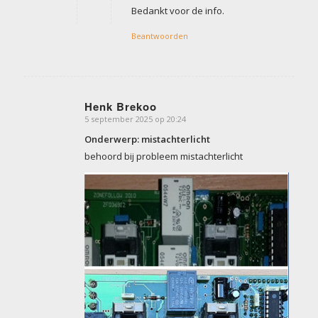
Bedankt voor de info.
Beantwoorden
Henk Brekoo
5 september 2025 op 20:24
zegt:
Onderwerp: mistachterlicht
behoord bij probleem mistachterlicht