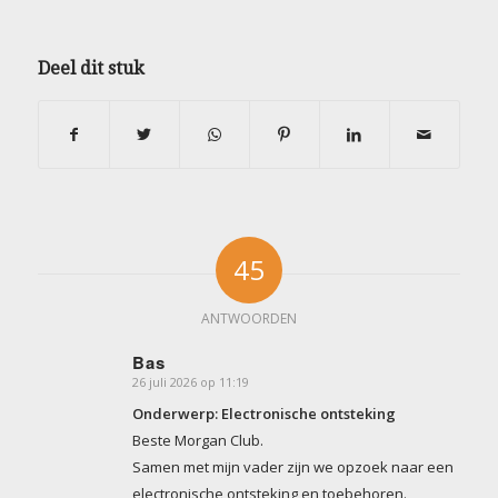
Deel dit stuk
45
ANTWOORDEN
Bas
26 juli 2026 op 11:19
zegt:
Onderwerp: Electronische ontsteking
Beste Morgan Club.
Samen met mijn vader zijn we opzoek naar een
electronische ontsteking en toebehoren.