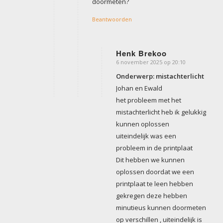
doormeten?
Beantwoorden
Henk Brekoo
6 november 2025 op 20:10
zegt:
Onderwerp: mistachterlicht
Johan en Ewald
het probleem met het
mistachterlicht heb ik gelukkig
kunnen oplossen
uiteindelijk was een
probleem in de printplaat
Dit hebben we kunnen
oplossen doordat we een
printplaat te leen hebben
gekregen deze hebben
minutieus kunnen doormeten
op verschillen , uiteindelijk is