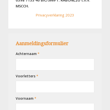
0398 7133 40 BIC/SWIFT: RABONL2U t.n.v.
MSCCH.
Privacyverklaring 2023
Aanmeldingsformulier
Achternaam
*
Voorletters
*
Voornaam
*