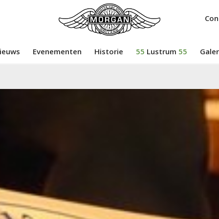
Con
ieuws
Evenementen
Historie
55
Lustrum
55
Galer