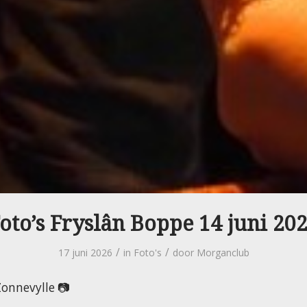
oto’s Fryslân Boppe 14 juni 20
/
/
17 juni 2026
in
Foto's
door
Morganclub
onnevylle 📷