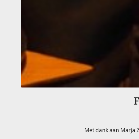
F
Met dank aan Marja Z