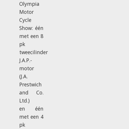
Olympia
Motor
Cycle
Show: één
met een 8
pk
tweecilinder
J.A.P.-
motor
(J.A.
Prestwich
and Co.
Ltd.)
en één
met een 4
pk