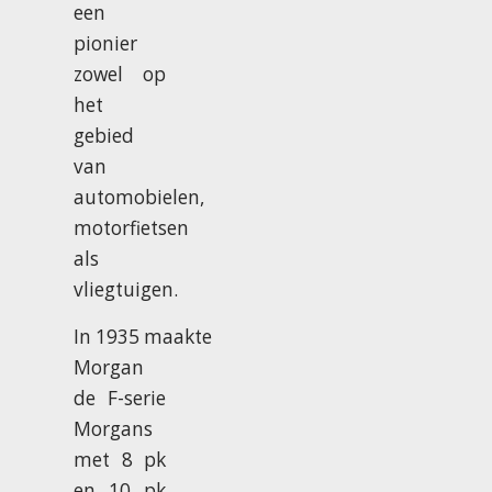
een
pionier
zowel op
het
gebied
van
automobielen,
motorfietsen
als
vliegtuigen.
In 1935 maakte
Morgan
de F-serie
Morgans
met 8 pk
en 10 pk