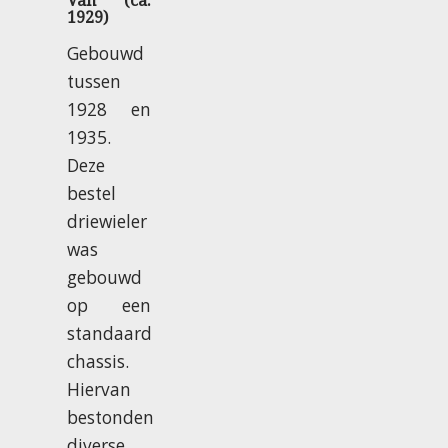
Van (ca.
1929)
Gebouwd
tussen
1928 en
1935.
Deze
bestel
driewieler
was
gebouwd
op een
standaard
chassis.
Hiervan
bestonden
diverse