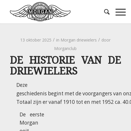
/
/
13 oktober 2025
in
Morgan driewielers
door
Morganclub
DE HISTORIE VAN DE
DRIEWIELERS
Deze
geschiedenis
begint
met
de
voorgangers
van
on
Totaal
zijn
er
vanaf
1910
tot
en
met
1952
ca.
40
De eerste
Morgan
ooit