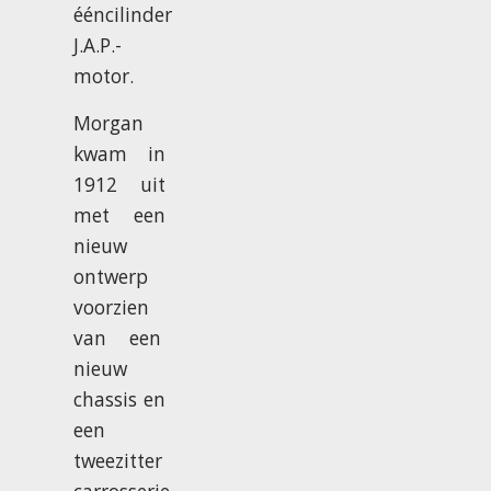
ééncilinder
J.A.P.-
motor.
Morgan
kwam in
1912 uit
met een
nieuw
ontwerp
voorzien
van een
nieuw
chassis en
een
tweezitter