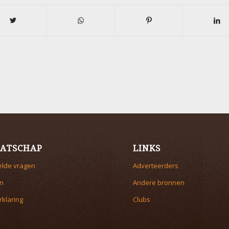
ATSCHAP
LINKS
elde vragen
Adverteerders
n
Andere bronnen
rklaring
Clubs