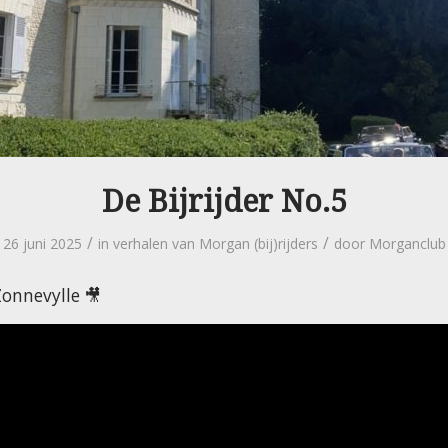
De Bijrijder No.5
/
/
26 juni 2025
in
verhalen van Morgan (bij)rijders
door
Morganclub
onnevylle 🎥