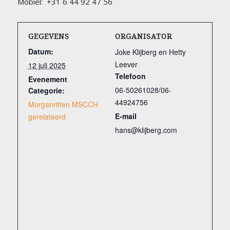
Mobiel: +31 6 44 92 47 56
GEGEVENS
ORGANISATOR
Datum:
Joke Klijberg en Hetty
Leever
12 juli 2025
Telefoon
Evenement
06-50261028/06-
Categorie:
44924756
Morganritten MSCCH
E-mail
gerelateerd
hans@klijberg.com