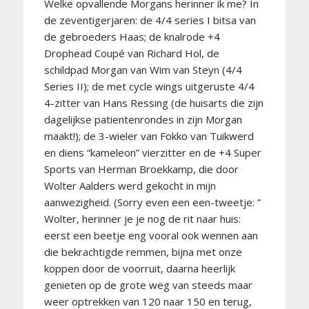
Welke opvallende Morgans herinner ik me? In
de zeventigerjaren: de 4/4 series I bitsa van
de gebroeders Haas; de knalrode +4
Drophead Coupé van Richard Hol, de
schildpad Morgan van Wim van Steyn (4/4
Series II); de met cycle wings uitgeruste 4/4
4-zitter van Hans Ressing (de huisarts die zijn
dagelijkse patientenrondes in zijn Morgan
maakt!); de 3-wieler van Fokko van Tuikwerd
en diens “kameleon” vierzitter en de +4 Super
Sports van Herman Broekkamp, die door
Wolter Aalders werd gekocht in mijn
aanwezigheid. (Sorry even een een-tweetje: ”
Wolter, herinner je je nog de rit naar huis:
eerst een beetje eng vooral ook wennen aan
die bekrachtigde remmen, bijna met onze
koppen door de voorruit, daarna heerlijk
genieten op de grote weg van steeds maar
weer optrekken van 120 naar 150 en terug,