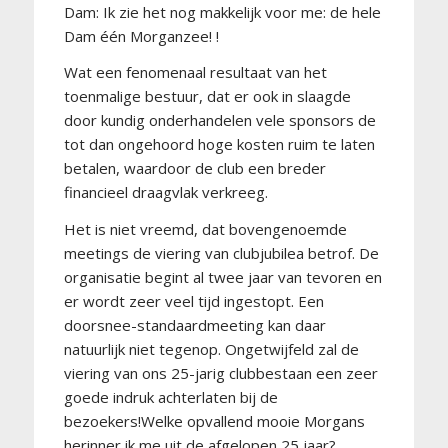
Dam: Ik zie het nog makkelijk voor me: de hele
Dam één Morganzee! !
Wat een fenomenaal resultaat van het
toenmalige bestuur, dat er ook in slaagde
door kundig onderhandelen vele sponsors de
tot dan ongehoord hoge kosten ruim te laten
betalen, waardoor de club een breder
financieel draagvlak verkreeg.
Het is niet vreemd, dat bovengenoemde
meetings de viering van clubjubilea betrof. De
organisatie begint al twee jaar van tevoren en
er wordt zeer veel tijd ingestopt. Een
doorsnee-standaardmeeting kan daar
natuurlijk niet tegenop. Ongetwijfeld zal de
viering van ons 25-jarig clubbestaan een zeer
goede indruk achterlaten bij de
bezoekers!Welke opvallend mooie Morgans
herinner ik me uit de afgelopen 25 jaar?