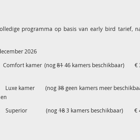
olledige programma op basis van early bird tarief, n
1 december 2026
ort kamer (nog
81
46 kamers beschikbaar) € 37
xe kamer (nog
38
geen kamers meer beschikba
nen
uperior (nog
18
3 kamers beschikbaar) € 435