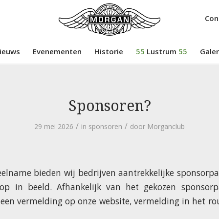
Con
ieuws
Evenementen
Historie
55
Lustrum
55
Galer
Sponsoren?
/
/
29 mei 2026
in
sponsoren
door
Morganclub
elname bieden wij bedrijven aantrekkelijke sponsorp
op in beeld. Afhankelijk van het gekozen sponsorpa
 een vermelding op onze website, vermelding in het ro